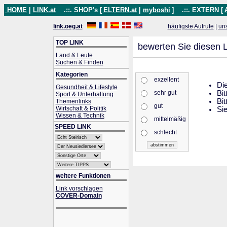
HOME
|
LINK.at
.::. SHOP's [
ELTERN.at
|
myboshi
]
.::. EXTERN [
link.oeg.at
häufigste Aufrufe
|
un
TOP LINK
bewerten Sie diesen L
Land & Leute
Suchen & Finden
Kategorien
exzellent
Die
Gesundheit & Lifestyle
sehr gut
Bit
Sport & Unterhaltung
Bit
Themenlinks
gut
Wirtschaft & Politik
Sie
Wissen & Technik
mittelmäßig
SPEED LINK
schlecht
weitere Funktionen
Link vorschlagen
COVER-Domain