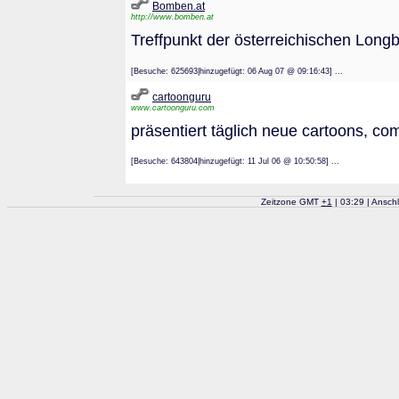
Bomben.at
http://www.bomben.at
Treffpunkt der österreichischen Long
[Besuche: 625693|hinzugefügt: 06 Aug 07 @ 09:16:43] ...
cartoonguru
www.cartoonguru.com
präsentiert täglich neue cartoons, co
[Besuche: 643804|hinzugefügt: 11 Jul 06 @ 10:50:58] ...
Zeitzone GMT
+
1
| 03:29 | Ansch