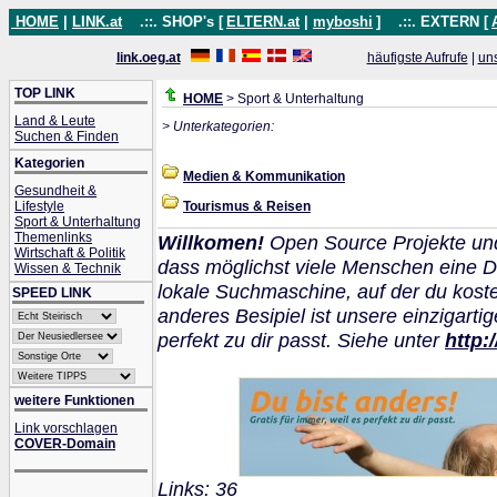
HOME
|
LINK.at
.::. SHOP's [
ELTERN.at
|
myboshi
]
.::. EXTERN [
link.oeg.at
häufigste Aufrufe
|
un
TOP LINK
HOME
> Sport & Unterhaltung
Land & Leute
> Unterkategorien:
Suchen & Finden
Kategorien
Medien & Kommunikation
Gesundheit &
Lifestyle
Tourismus & Reisen
Sport & Unterhaltung
Themenlinks
Willkomen!
Open Source Projekte un
Wirtschaft & Politik
dass möglichst viele Menschen eine D
Wissen & Technik
lokale Suchmaschine, auf der du kos
SPEED LINK
anderes Besipiel ist unsere einzigarti
perfekt zu dir passt. Siehe unter
http:
weitere Funktionen
Link vorschlagen
COVER-Domain
Links: 36