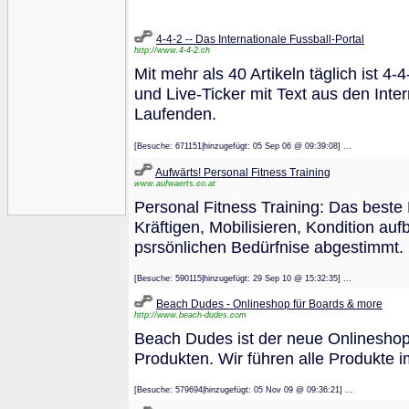
4-4-2 -- Das Internationale Fussball-Portal
http://www.4-4-2.ch
Mit mehr als 40 Artikeln täglich ist 4
und Live-Ticker mit Text aus den Inte
Laufenden.
[Besuche: 671151|hinzugefügt: 05 Sep 06 @ 09:39:08] ...
Aufwärts! Personal Fitness Training
www.aufwaerts.co.at
Personal Fitness Training: Das beste
Kräftigen, Mobilisieren, Kondition au
psrsönlichen Bedürfnise abgestimmt.
[Besuche: 590115|hinzugefügt: 29 Sep 10 @ 15:32:35] ...
Beach Dudes - Onlineshop für Boards & more
http://www.beach-dudes.com
Beach Dudes ist der neue Onlineshop
Produkten. Wir führen alle Produkte 
[Besuche: 579694|hinzugefügt: 05 Nov 09 @ 09:36:21] ...