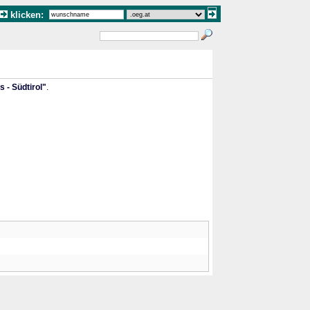
klicken:
 - Südtirol"
.