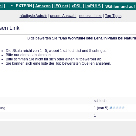
hi
]
.::. EXTERN [
Amazon
|
IFO.net
|
xDSL
|
imPULS
]
Wählen und auf
häufigste Aufrufe
|
unsere Auswahl
|
neueste Links
|
Top-Tipps
sen Link
Bitte bewerten Sie
"Das Wohlfühl-Hotel Lena in Plaus bei Naturns
Die Skala reicht von 1 - 5, wobei 1 schlecht ist und 5 sehr gut.
Bitte nur einmal abstimmen.
Bitte stimmen Sie nicht für sich oder einen Mitbewerber ab.
Sie können sich eine liste der
Top bewerteten Quellen ansehen.
schlecht
tung
1 (von 5)
1