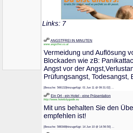
Links: 7
ANGSTFREI IN MINUTEN
www.angstfrei.co.at
Vermeidung und Auflösung vo
Blockaden wie zB: Panikattac
Angst vor der Angst,Verlusta
Prüfungsangst, Todesangst, E
[Besuche: 566132|hinzugefügt: 01 Jun 11 @ 09:31:02] ...
Ein Ort - ein Hotel - eine Präsentation
http://www.hotelcityguide.eu
Mit uns behalten Sie den Über
empfehlen ist!
[Besuche: 588348|hinzugefügt: 14 Jun 10 @ 14:56:50] ...