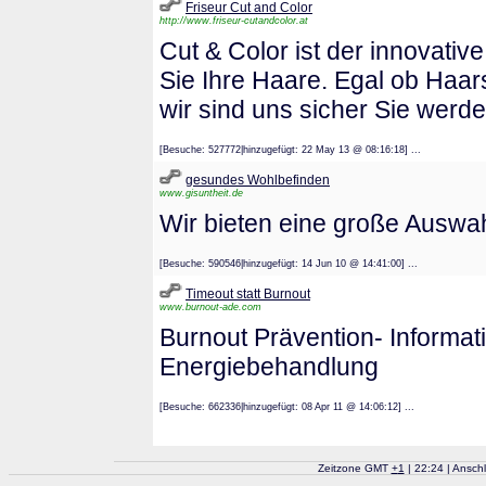
Friseur Cut and Color
http://www.friseur-cutandcolor.at
Cut & Color ist der innovativ
Sie Ihre Haare. Egal ob Haar
wir sind uns sicher Sie werd
[Besuche: 527772|hinzugefügt: 22 May 13 @ 08:16:18] ...
gesundes Wohlbefinden
www.gisuntheit.de
Wir bieten eine große Auswa
[Besuche: 590546|hinzugefügt: 14 Jun 10 @ 14:41:00] ...
Timeout statt Burnout
www.burnout-ade.com
Burnout Prävention- Informati
Energiebehandlung
[Besuche: 662336|hinzugefügt: 08 Apr 11 @ 14:06:12] ...
Zeitzone GMT
+
1
| 22:24 | Ansch