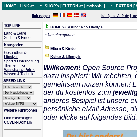
HOME
|
LINK.at
.::. SHOP's [
ELTERN.at
|
myboshi
]
.::. EXTERN [
link.oeg.at
häufigste Aufrufe
|
un
TOP LINK
HOME
> Gesundheit & Lifestyle
Land & Leute
> Unterkategorien:
Suchen & Finden
Kategorien
Eltern & Kinder
Gesundheit &
Lifestyle
Kultur & Lifestyle
Sport & Unterhaltung
Themenlinks
Willkomen!
Open Source Proj
Wirtschaft & Politik
Wissen & Technik
dazu inspiriert: Wir möchten
SPEED LINK
gemeinsam nutzen können! Ein
der du kostenlos zum
jeweil
anderes Besipiel ist unsere ei
persönliche eMail Adresse, di
weitere Funktionen
oder klicke auf folgendes Bild
Link vorschlagen
COVER-Domain