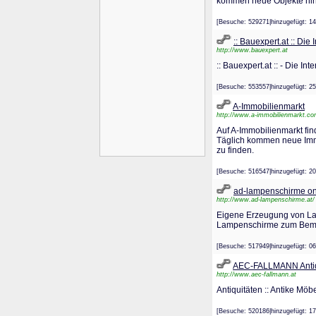
kommen neue Objekte hin
[Besuche: 529271|hinzugefügt
:: Bauexpert.at :: Di
http://www.bauexpert.at
:: Bauexpert.at :: - Die
[Besuche: 553557|hinzugefügt
A-Immobilienmarkt
http://www.a-immobilienmarkt.co
Auf A-Immobilienmarkt fi
Täglich kommen neue Immob
zu finden.
[Besuche: 516547|hinzugefügt
ad-lampenschirme on
http://www.ad-lampenschirme.at/
Eigene Erzeugung von L
Lampenschirme zum Bemale
[Besuche: 517949|hinzugefügt
AEC-FALLMANN Antiq
http://www.aec-fallmann.at
Antiquitäten :: Antike Möb
[Besuche: 520186|hinzugefügt