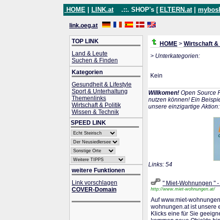
HOME
|
LINK.at
.::. SHOP's [
ELTERN.at
|
mybos
link.oeg.at
TOP LINK
HOME
>
Wirtschaft & 
Land & Leute
> Unterkategorien:
Suchen & Finden
Kategorien
Kein
Gesundheit & Lifestyle
Sport & Unterhaltung
Willkomen!
Open Source P
Themenlinks
nutzen können! Ein Beispie
Wirtschaft & Politik
unsere einzigartige Aktion
Wissen & Technik
SPEED LINK
Links: 54
weitere Funktionen
Link vorschlagen
" Miet-Wohnungen " -
COVER-Domain
http://www.miet-wohnungen.at/
Auf www.miet-wohnungen.a
wohnungen.at ist unsere e
Klicks eine für Sie geeig