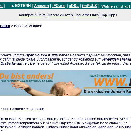
hi
]
.::. EXTERN [
Amazon
|
IFO.net
|
xDSL
|
imPULS
]
Wählen und auf
häufigste Aufrufe
|
unsere Auswahl
|
neueste Links
|
Top-Tipps
Politik
> Bauen & Wohnen
rojekte und die
Open Source Kultur
haben uns dazu inspiriert: Wir möchten, da
l dafür ist diese lokale Suchmaschine, auf der du kostenlos zum
jeweiligen Thema
:
Gratis für immer:
Deine persönliche eMail Adresse, die perfekt zu dir passt. Sieh
 2.000+ aktuelle Mietobjekte
t müssen Sie sich nicht erst durch zahllose Kaufimmobilien durchsuchen. Sie fi
rste Immobilienplattform nur mit Miet-Objekten! Die Navigation ist so einfach und 
nete Immobilie finden können. Einfach Bundesland auswählen, dann den Bezirk und 