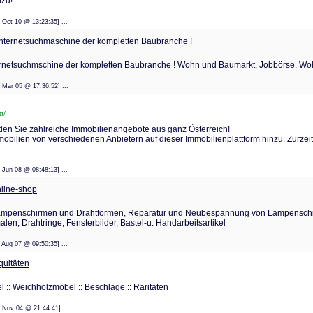
zu!
: 14 Oct 10 @ 13:23:35] ...
e Internetsuchmaschine der kompletten Baubranche !
 Internetsuchmschine der kompletten Baubranche ! Wohn und Baumarkt, Jobbörse, 
: 25 Mar 05 @ 17:36:52] ...
m/
nden Sie zahlreiche Immobilienangebote aus ganz Österreich!
ilien von verschiedenen Anbietern auf dieser Immobilienplattform hinzu. Zurzeit
: 20 Jun 08 @ 08:48:13] ...
line-shop
ampenschirmen und Drahtformen, Reparatur und Neubespannung von Lampenschi
n, Drahtringe, Fensterbilder, Bastel-u. Handarbeitsartikel
: 06 Aug 07 @ 09:50:35] ...
uitäten
el :: Weichholzmöbel :: Beschläge :: Raritäten
: 17 Nov 04 @ 21:44:41] ...