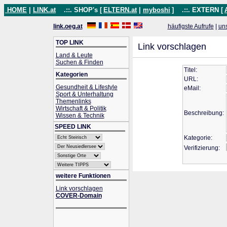
HOME
|
LINK.at
.::. SHOP's [
ELTERN.at
|
myboshi
]
.::. EXTERN [
link.oeg.at
häufigste Aufrufe
|
un
TOP LINK
Link vorschlagen
Land & Leute
Suchen & Finden
Titel:
Kategorien
URL:
Gesundheit & Lifestyle
eMail:
Sport & Unterhaltung
Themenlinks
Wirtschaft & Politik
Beschreibung:
Wissen & Technik
SPEED LINK
Kategorie:
Verifizierung:
weitere Funktionen
Link vorschlagen
COVER-Domain